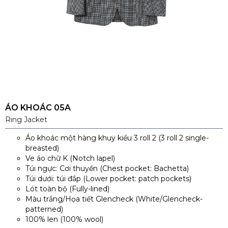
ÁO KHOÁC 05A
Ring Jacket
Áo khoác một hàng khuy kiểu 3 roll 2 (3 roll 2 single-
breasted)
Ve áo chữ K (Notch lapel)
Túi ngực: Cơi thuyền (Chest pocket: Bachetta)
Túi dưới: túi đắp (Lower pocket: patch pockets)
Lót toàn bộ (Fully-lined)
Màu trắng/Họa tiết Glencheck (White/Glencheck-
patterned)
100% len (100% wool)