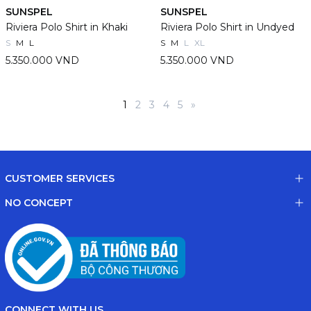
SUNSPEL
SUNSPEL
Riviera Polo Shirt in Khaki
Riviera Polo Shirt in Undyed
S
M
L
S
M
L
XL
5.350.000 VND
5.350.000 VND
1
2
3
4
5
»
CUSTOMER SERVICES
NO CONCEPT
CONNECT WITH US