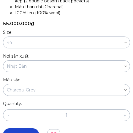
kép (2 double besom back pockets)
Màu than chì (Charcoal)
100% len (100% wool)
55.000.000₫
Size
Nơi sản xuất
Màu sắc
Quantity:
-
+