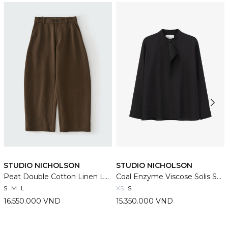
STUDIO NICHOLSON
STUDIO NICHOLSON
Peat Double Cotton Linen Levy Pants
Coal Enzyme Viscose Solis Shirt
S
M
L
XS
S
16.550.000 VND
15.350.000 VND