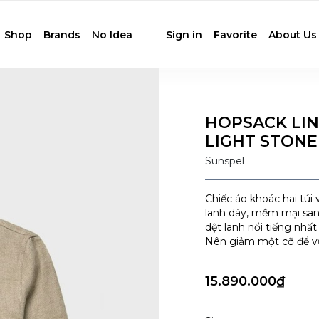
Shop
Brands
No Idea
Sign in
Favorite
About Us
HOPSACK LIN
LIGHT STONE
Sunspel
Chiếc áo khoác hai túi 
lanh dày, mềm mại san
dệt lanh nổi tiếng nhất
Nên giảm một cỡ để v
15.890.000₫