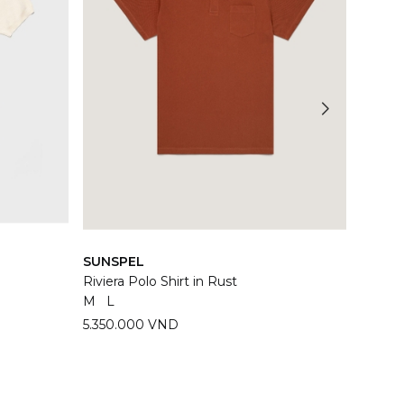
SUNSPEL
SUNS
Riviera Polo Shirt in Rust
Riviera
M
L
M
L
5.350.000 VND
5.350