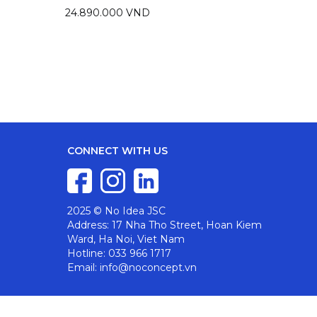
24.890.000 VND
14.09
CONNECT WITH US
2025 © No Idea JSC
Address: 17 Nha Tho Street, Hoan Kiem
Ward, Ha Noi, Viet Nam
Hotline: 033 966 1717
Email: info@noconcept.vn