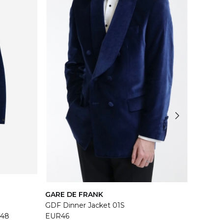
GARE DE FRANK
STUDI
GDF Dinner Jacket 01S
Áo sơ 
48
EUR46
XS
M