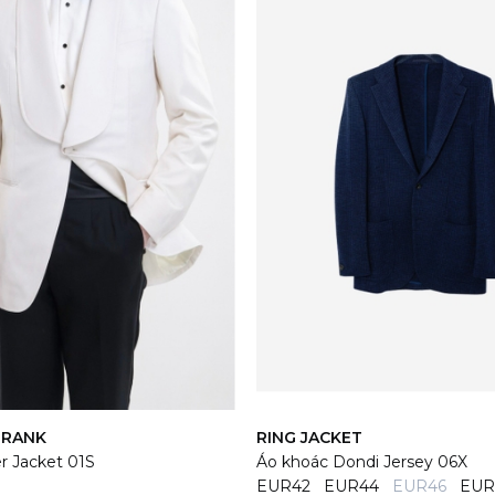
FRANK
RING JACKET
r Jacket 01S
Áo khoác Dondi Jersey 06X
EUR42
EUR44
EUR46
EUR