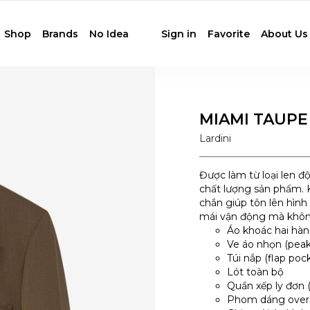
Shop
Brands
No Idea
Sign in
Favorite
About Us
MIAMI TAUPE
Lardini
Được làm từ loại len độ
chất lượng sản phẩm. 
chắn giúp tôn lên hình
mái vận động mà không
Áo khoác hai hàn
Ve áo nhọn (peak 
Túi nắp (flap poc
Lót toàn bộ
Quần xếp ly đơn (
Phom dáng over