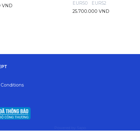
EUR50
EUR52
0 VND
25.700.000 VND
EPT
 Conditions
Powered by
Sapo