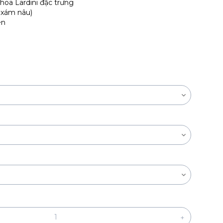
hoa Lardini đặc trưng
 xám nâu)
en
+