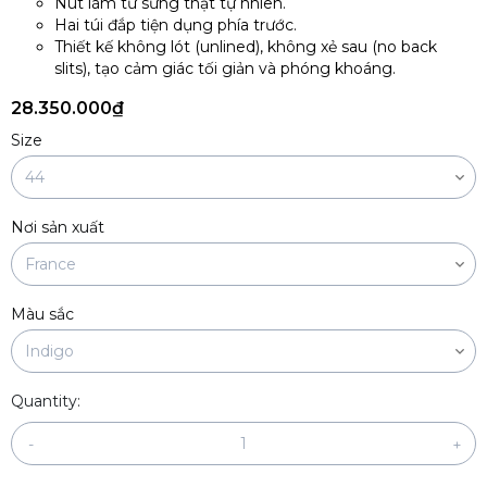
Nút làm từ sừng thật tự nhiên.
Hai túi đắp tiện dụng phía trước.
Thiết kế không lót (unlined), không xẻ sau (no back
slits), tạo cảm giác tối giản và phóng khoáng.
28.350.000₫
Size
Nơi sản xuất
Màu sắc
Quantity:
-
+