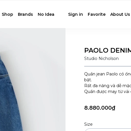
Shop
Brands
No Idea
Sign in
Favorite
About Us
PAOLO DENIM
Studio Nicholson
Quần jean Paolo có ốn
bật.
Rất đa năng và dễ mặc
Quần được may từ vải 
8.880.000₫
Size