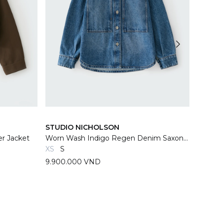
STUDIO NICHOLSON
STUDI
er Jacket
Worn Wash Indigo Regen Denim Saxon Shirt
Black 
XS
S
S
M
9.900.000 VND
15.350