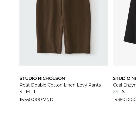
STUDIO NICHOLSON
STUDIO N
Peat Double Cotton Linen Levy Pants
Coal Enzym
S
M
L
XS
S
16.550.000 VND
15.350.00