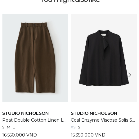
STUDIO NICHOLSON
STUDIO NICHOLSON
Peat Double Cotton Linen Levy Pants
Coal Enzyme Viscose Solis Shirt
S
M
L
XS
S
16.550.000 VND
15.350.000 VND