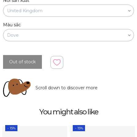
Nơi sản xuất
Màu sắc
Out of stock
Scroll down to discover more
You might also like
- 15%
- 15%