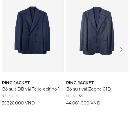
RING JACKET
RING JACKET
Bộ suit DB vải Tallia-delfino 15X
Bộ suit vải Zegna 01D
42
44
52
50
52
54
35.326.000 VND
44.081.000 VND