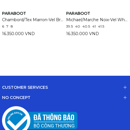
PARABOOT
PARABOOT
Chambord/Tex Marron-Vel Brun
Michael/Marche Noix-Vel Whisky
6
7
8
39.5
40
40.5
41
41.5
16.350.000 VND
16.350.000 VND
CUSTOMER SERVICES
NO CONCEPT