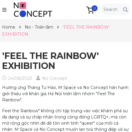
0
Home
No - Triển lãm
'FEEL THE RAINBOW'
EXHIBITION
'FEEL THE RAINBOW'
EXHIBITION
24/08/2023
No Concept
Hưởng ứng Tháng Tự Hào, M Space và No Concept hân hạnh
giới thiệu với khán giả Hà Nội triển lãm nhóm "Feel The
Rainbow".
Feel the Rainbow" không chỉ tập trung vào việc khám phá sự
đa dạng và sự chấp nhận trong cộng đồng LGBTQ+, mà còn
mở rộng góc nhìn để để tôn vinh tính "queer" của mỗi cá
nhân. M Space và No Concept muốn lan toả thông điệp về sự