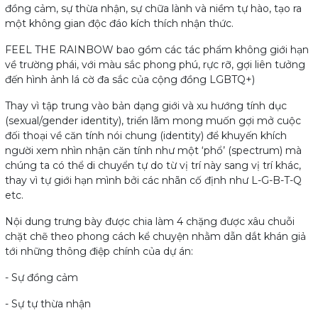
đồng cảm, sự thừa nhận, sự chữa lành và niềm tự hào, tạo ra
một không gian độc đáo kích thích nhận thức.
FEEL THE RAINBOW bao gồm các tác phẩm không giới hạn
về trường phái, với màu sắc phong phú, rực rỡ, gợi liên tưởng
đến hình ảnh lá cờ đa sắc của cộng đồng LGBTQ+)
Thay vì tập trung vào bản dạng giới và xu hướng tính dục
(sexual/gender identity), triển lãm mong muốn gợi mở cuộc
đối thoại về căn tính nói chung (identity) để khuyến khích
người xem nhìn nhận căn tính như một ‘phổ’ (spectrum) mà
chúng ta có thể di chuyển tự do từ vị trí này sang vị trí khác,
thay vì tự giới hạn mình bởi các nhãn cố định như L-G-B-T-Q
etc.
Nội dung trưng bày được chia làm 4 chặng được xâu chuỗi
chặt chẽ theo phong cách kể chuyện nhằm dẫn dắt khán giả
tới những thông điệp chính của dự án:
- Sự đồng cảm
- Sự tự thừa nhận