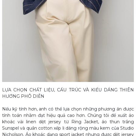
LỰA CHỌN CHẤT LIỆU, CẤU TRÚC VÀ KIỂU DÁNG THIÊN
HƯỚNG PHÔ DIỄN
Nếu kỹ tính hơn, anh có thể lựa chọn những phương án được
tính toán nhằm đạt hiệu quả cao hơn. Chúng tôi đề xuất áo
khoác vải linen dệt jersey từ Ring Jacket, áo thun trắng
Sunspel và quần cotton xếp li dáng rộng màu kem của Studio
Nicholson. Áo khoác dạng sport jacket nhưng được dệt jersey