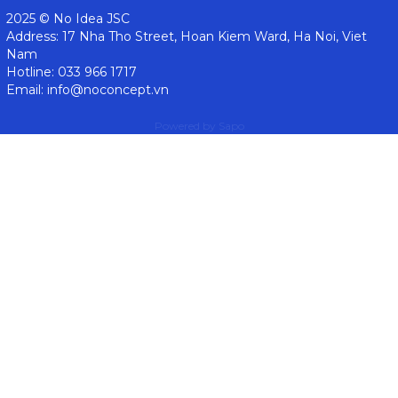
2025 © No Idea JSC
Address: 17 Nha Tho Street, Hoan Kiem Ward, Ha Noi, Viet
Nam
Hotline: 033 966 1717
Email: info@noconcept.vn
Powered by
Sapo