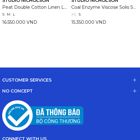
STUDIO NICHOLSON
STUDIO NICHOLSON
Peat Double Cotton Linen Levy Pants
Coal Enzyme Viscose Solis Shirt
S
M
L
XS
S
16.550.000 VND
15.350.000 VND
CUSTOMER SERVICES
NO CONCEPT
CONNECT WITH US