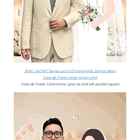
RING JACKET beige suit in Ermenegildo Zegna fabric
Gare de Frank white poplin shirt
Gare de Frank ‘Ceremonie’ grey tie and silk pocket square