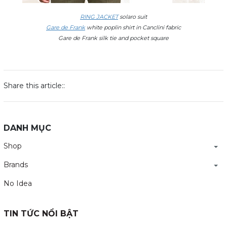
RING JACKET
solaro suit
Gare de Frank
white poplin shirt in Canclini fabric
Gare de Frank silk tie and pocket square
Share this article::
DANH MỤC
Shop
Brands
No Idea
TIN TỨC NỔI BẬT