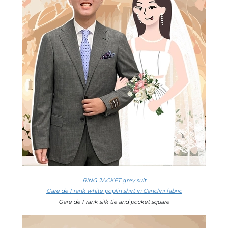
RING JACKET grey suit
Gare de Frank white poplin shirt in Canclini fabric
Gare de Frank silk tie and pocket square