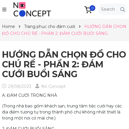
0
Home
Trang phục cho đám cưới
HƯỚNG DẪN CHỌN
ĐỒ CHO CHÚ RỂ - PHẦN 2: ĐÁM CƯỚI BUỔI SÁNG
HƯỚNG DẪN CHỌN ĐỒ CHO
CHÚ RỂ - PHẦN 2: ĐÁM
CƯỚI BUỔI SÁNG
29/08/2023
No Concept
A. ĐÁM CƯỚI TRONG NHÀ
(Trong nhà bao gồm khách sạn, trung tâm tiệc cưới hay các
địa điểm tương tự trong thành phố chứ không nhất thiết là
trong một nơi có mái che.)
2. ĐÁM CƯỚI BUỔI SÁNG